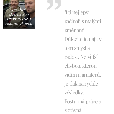
Dan Thiel s
"I ti nejlepší
olympijskou
vítězkou Evou
začínali s malými
Adamczykovou
změnami.
Důležité je najít v
tom smysl a
radost. Největší
chybou, kterou
vidím u amatérů,
je tlak na rychlé
výsledky.
Postupná práce a
správná