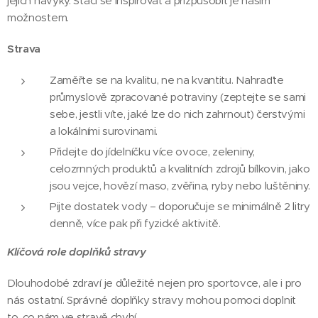
jejich návyky. Stačí se inspirovat a přizpůsobit je našim
možnostem.
Strava
Zaměřte se na kvalitu, ne na kvantitu. Nahraďte
průmyslově zpracované potraviny (zeptejte se sami
sebe, jestli víte, jaké lze do nich zahrnout) čerstvými
a lokálními surovinami.
Přidejte do jídelníčku více ovoce, zeleniny,
celozrnných produktů a kvalitních zdrojů bílkovin, jako
jsou vejce, hovězí maso, zvěřina, ryby nebo luštěniny.
Pijte dostatek vody – doporučuje se minimálně 2 litry
denně, více pak při fyzické aktivitě.
Klíčová role doplňků stravy
Dlouhodobé zdraví je důležité nejen pro sportovce, ale i pro
nás ostatní. Správné doplňky stravy mohou pomoci doplnit
to, co nám ve stravě chybí.