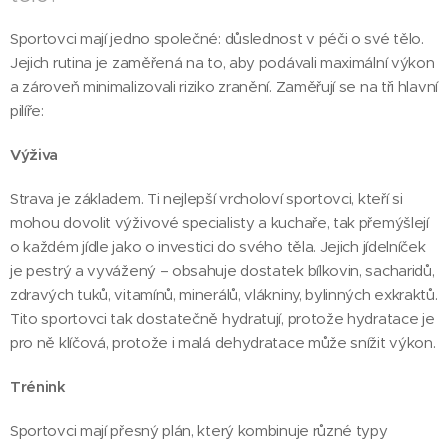
Sportovci mají jedno společné: důslednost v péči o své tělo.
Jejich rutina je zaměřená na to, aby podávali maximální výkon
a zároveň minimalizovali riziko zranění. Zaměřují se na tři hlavní
pilíře:
Výživa
Strava je základem. Ti nejlepší vrcholoví sportovci, kteří si
mohou dovolit výživové specialisty a kuchaře, tak přemýšlejí
o každém jídle jako o investici do svého těla. Jejich jídelníček
je pestrý a vyvážený – obsahuje dostatek bílkovin, sacharidů,
zdravých tuků, vitamínů, minerálů, vlákniny, bylinných exkraktů.
Tito sportovci tak dostatečně hydratují, protože hydratace je
pro ně klíčová, protože i malá dehydratace může snížit výkon.
Trénink
Sportovci mají přesný plán, který kombinuje různé typy