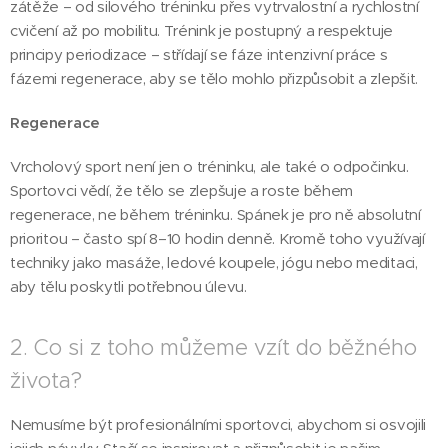
zátěže – od silového tréninku přes vytrvalostní a rychlostní
cvičení až po mobilitu. Trénink je postupný a respektuje
principy periodizace – střídají se fáze intenzivní práce s
fázemi regenerace, aby se tělo mohlo přizpůsobit a zlepšit.
Regenerace
Vrcholový sport není jen o tréninku, ale také o odpočinku.
Sportovci vědí, že tělo se zlepšuje a roste během
regenerace, ne během tréninku. Spánek je pro ně absolutní
prioritou – často spí 8–10 hodin denně. Kromě toho využívají
techniky jako masáže, ledové koupele, jógu nebo meditaci,
aby tělu poskytli potřebnou úlevu.
2. Co si z toho můžeme vzít do běžného
života?
Nemusíme být profesionálními sportovci, abychom si osvojili