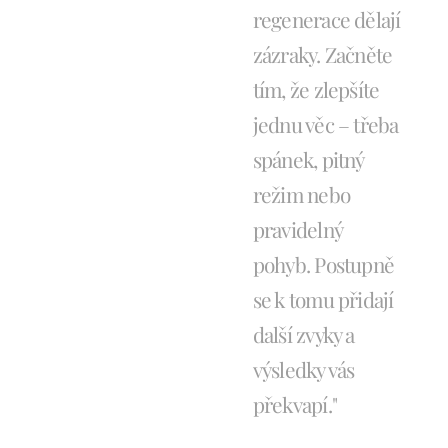
regenerace dělají
zázraky. Začněte
tím, že zlepšíte
jednu věc – třeba
spánek, pitný
režim nebo
pravidelný
pohyb. Postupně
se k tomu přidají
další zvyky a
výsledky vás
překvapí."