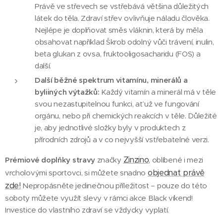
Právě ve střevech se vstřebává většina důležitých
látek do těla. Zdraví střev ovlivňuje náladu člověka.
Nejlépe je doplňovat směs vláknin, která by měla
obsahovat například Škrob odolný vůči trávení, inulin,
beta glukan z ovsa, fruktooligosacharidu (FOS) a
další.
Další běžné spektrum vitamínu, minerálů a
byliiných výtažků:
Každý vitamín a minerál má v těle
svou nezastupitelnou funkci, ať už ve fungování
orgánu, nebo při chemických reakcích v těle. Důležité
je, aby jednotlivé složky byly v produktech z
přírodních zdrojů a v co nejvyšší vstřebatelné verzi.
Zinzino
Prémiové doplňky stravy
značky
, oblíbené i mezi
objednat právě
vrcholovými sportovci, si můžete snadno
zde!
Nepropásněte jedinečnou příležitost – pouze do této
soboty můžete využít slevy v rámci akce Black víkend!
Investice do vlastního zdraví se vždycky vyplatí.