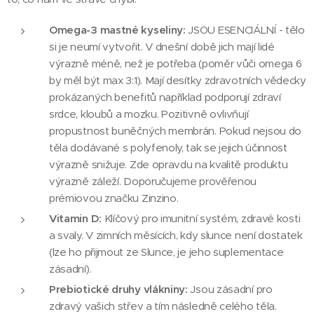
Omega-3 mastné kyseliny:
JSOU ESENCIÁLNÍ - tělo
si je neumí vytvořit. V dnešní době jich mají lidé
výrazně méně, než je potřeba (poměr vůči omega 6
by měl být max 3:1). Mají desítky zdravotních vědecky
prokázaných benefitů například podporují zdraví
srdce, kloubů a mozku. Pozitivně ovlivňují
propustnost buněčných membrán. Pokud nejsou do
těla dodávané s polyfenoly, tak se jejich účinnost
výrazně snižuje. Zde opravdu na kvalitě produktu
výrazně záleží. Doporučujeme prověřenou
prémiovou značku Zinzino.
Vitamin D:
Klíčový pro imunitní systém, zdravé kosti
a svaly. V zimních měsících, kdy slunce není dostatek
(lze ho přijmout ze Slunce, je jeho suplementace
zásadní).
Prebiotické druhy vlákniny:
Jsou zásadní pro
zdravý vašich střev a tím následně celého těla.