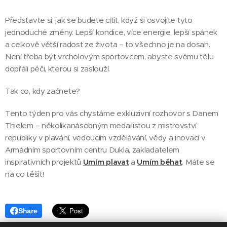
Představte si, jak se budete cítit, když si osvojíte tyto
jednoduché změny. Lepší kondice, více energie, lepší spánek
a celkově větší radost ze života – to všechno je na dosah.
Není třeba být vrcholovým sportovcem, abyste svému tělu
dopřáli péči, kterou si zaslouží.
Tak co, kdy začnete? 😊
Tento týden pro vás chystáme exkluzivní rozhovor s Danem
Thielem – několikanásobným medailistou z mistrovství
republiky v plavání, vedoucím vzdělávání, vědy a inovací v
Armádním sportovním centru Dukla, zakladatelem
inspirativních projektů
Umím plavat
a
Umím běhat
. Máte se
na co těšit!
Share