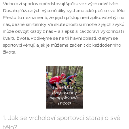
Vrcholoví sportovci představují špičku ve svých odvětvích.
Dosahují úžasných výkonů díky systematické péči o své tělo.
Přesto to neznamená, že jejich přístup není aplikovatelný i na
nás, běžné smrtelníky. Ve skutečnosti si mnohé z jejich zvyků
může osvojit každý z nás – a zlepšit si tak zdraví, výkonnost i
kvalitu života. Podívejme se na tři hlavní oblasti, kterým se
sportovci věnují, a jak je můžeme začlenit do každodenního
života.
Tom Pidcock
dvojnásobný
olympijský vítěz
(Ineos)
1. Jak se vrcholoví sportovci starají o své
tělo?