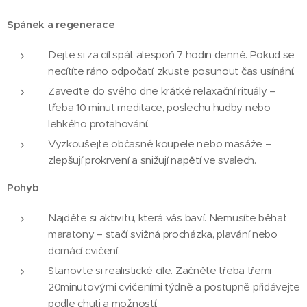
Spánek a regenerace
Dejte si za cíl spát alespoň 7 hodin denně. Pokud se
necítíte ráno odpočatí, zkuste posunout čas usínání.
Zaveďte do svého dne krátké relaxační rituály –
třeba 10 minut meditace, poslechu hudby nebo
lehkého protahování.
Vyzkoušejte občasné koupele nebo masáže –
zlepšují prokrvení a snižují napětí ve svalech.
Pohyb
Najděte si aktivitu, která vás baví. Nemusíte běhat
maratony – stačí svižná procházka, plavání nebo
domácí cvičení.
Stanovte si realistické cíle. Začněte třeba třemi
20minutovými cvičeními týdně a postupně přidávejte
podle chuti a možností.