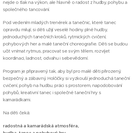
nejde o tlak na výkon, ale hlavně o radost z hudby, pohybu a
společného tancování.
Pod vedením mladých trenérek a tanečnic, které tanec
opravdu milují, si děti užijí veselé hodiny plné hudby,
jednoduchých tanečních kroků, rytmických cvičení,
pohybových her a malé taneční choreografie. Děti se budou
učit vnímat rytmus, pracovat se svým tělem, rozvíjet
koordinaci, ladnost, odvahu i sebevědomí.
Program je připravený tak, aby byl pro malé děti přirozený,
bezpečný a zábavný. Holčičky si vyzkouší jednoduchá taneční
cvičení, pohyb na hudbu, práci s prostorem, napodobování
pohybů, kreativní tanec i společné taneční hry s
kamarádkami.
Na děti čeká:
radostná a kamarádská atmosféra,
hudba, tanec a pohybové hry,