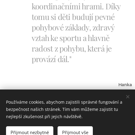
koordinačními hrami. Díky
tomu si děti budují pevné
pohybové základy, zdravý
vztah ke sportu a hlavně
radost z pohybu, která je
provází dál."
Hanka
vedoucí trenérka
Používáme cookies, abychom zajistili správné fungování a
bezpečnost našich stránek. Tím vám můžeme zajistit tu
nejlepší zkušenost při jejich návštěvě.
© 2020
Elitavers - Sportovní akademie Jihlava
, z.s
.
Všechna
práva vyhrazena.
Přijmout nezbytné
Přijmout vše