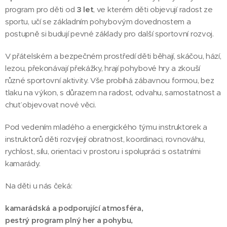
program pro děti od
3 let
, ve kterém děti objevují radost ze
sportu, učí se základním pohybovým dovednostem a
postupně si budují pevné základy pro další sportovní rozvoj.
V přátelském a bezpečném prostředí děti běhají, skáčou, hází,
lezou, překonávají překážky, hrají pohybové hry a zkouší
různé sportovní aktivity. Vše probíhá zábavnou formou, bez
tlaku na výkon, s důrazem na radost, odvahu, samostatnost a
chuť objevovat nové věci.
Pod vedením mladého a energického týmu instruktorek a
instruktorů děti rozvíjejí obratnost, koordinaci, rovnováhu,
rychlost, sílu, orientaci v prostoru i spolupráci s ostatními
kamarády.
Na děti u nás čeká:
kamarádská a podporující atmosféra,
pestrý program plný her a pohybu,