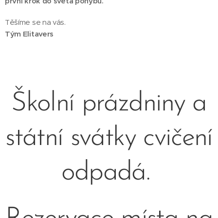
první krok do světa pohybu.
Těšíme se na vás.
Tým Elitavers
Školní prázdniny a
státní svátky cvičení
odpadá.