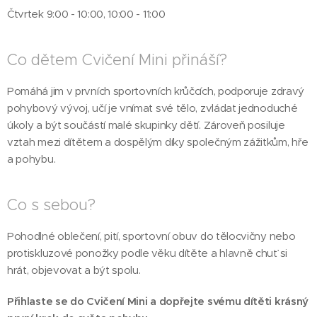
Čtvrtek 9:00 - 10:00, 10:00 - 11:00
Co dětem Cvičení Mini přináší?
Pomáhá jim v prvních sportovních krůčcích, podporuje zdravý
pohybový vývoj, učí je vnímat své tělo, zvládat jednoduché
úkoly a být součástí malé skupinky dětí. Zároveň posiluje
vztah mezi dítětem a dospělým díky společným zážitkům, hře
a pohybu.
Co s sebou?
Pohodlné oblečení, pití, sportovní obuv do tělocvičny nebo
protiskluzové ponožky podle věku dítěte a hlavně chuť si
hrát, objevovat a být spolu.
Přihlaste se do Cvičení Mini a dopřejte svému dítěti krásný