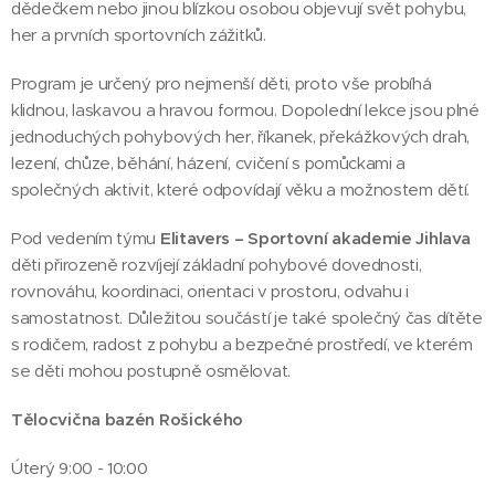
dědečkem nebo jinou blízkou osobou objevují svět pohybu,
her a prvních sportovních zážitků.
Program je určený pro nejmenší děti, proto vše probíhá
klidnou, laskavou a hravou formou. Dopolední lekce jsou plné
jednoduchých pohybových her, říkanek, překážkových drah,
lezení, chůze, běhání, házení, cvičení s pomůckami a
společných aktivit, které odpovídají věku a možnostem dětí.
Pod vedením týmu
Elitavers – Sportovní akademie Jihlava
děti přirozeně rozvíjejí základní pohybové dovednosti,
rovnováhu, koordinaci, orientaci v prostoru, odvahu i
samostatnost. Důležitou součástí je také společný čas dítěte
s rodičem, radost z pohybu a bezpečné prostředí, ve kterém
se děti mohou postupně osmělovat.
Tělocvična bazén Rošického
Úterý 9:00 - 10:00