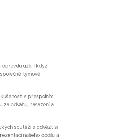
opravdu užili. I když
or společné týmové
kušenosti s přespolním
u za odvahu, nasazení a
ických soutěží a odvézt si
rezentaci našeho oddílu a