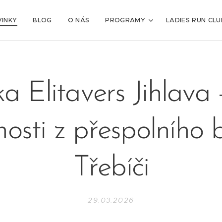
INKY
BLOG
O NÁS
PROGRAMY
LADIES RUN CLU
ka Elitavers Jihlava 
nosti z přespolního 
Třebíči
29.03.2026