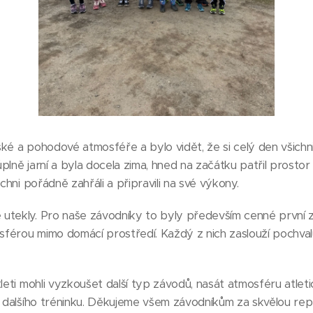
ké a pohodové atmosféře a bylo vidět, že si celý den všichni 
plně jarní a byla docela zima, hned na začátku patřil prost
ichni pořádně zahřáli a připravili na své výkony.
utekly. Pro naše závodníky to byly především cenné první z
férou mimo domácí prostředí. Každý z nich zaslouží pochval
tleti mohli vyzkoušet další typ závodů, nasát atmosféru atlet
o dalšího tréninku. Děkujeme všem závodníkům za skvělou rep