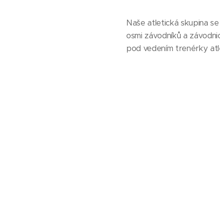
Naše atletická skupina s
osmi závodníků a závodnic
pod vedením trenérky atl