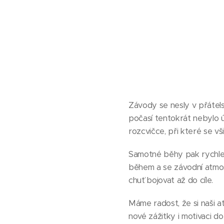
Závody se nesly v přátels
počasí tentokrát nebylo ú
rozcvičce, při které se vš
Samotné běhy pak rychle 
během a se závodní atmos
chuť bojovat až do cíle.
Máme radost, že si naši a
nové zážitky i motivaci d