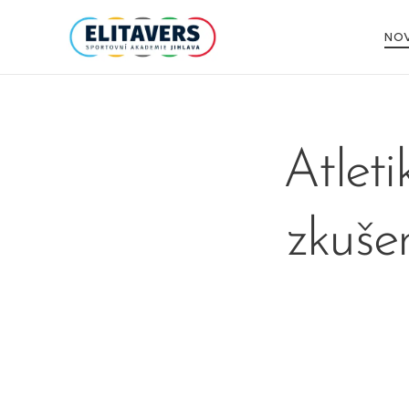
NOV
Atleti
zkuše