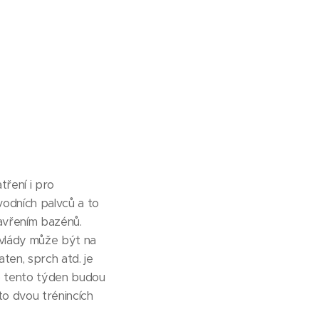
ření i pro
vodních palvců a to
zavřením bazénů.
 vlády může být na
ten, sprch atd. je
o tento týden budou
to dvou trénincích
.