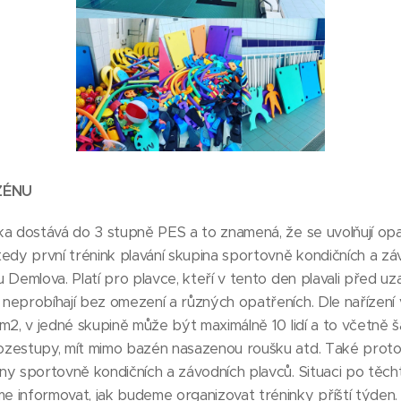
AZÉNU
a dostává do 3 stupně PES a to znamená, že se uvolňují opat
edy první trénink plavání skupina sportovně kondičních a zá
 Demlova. Platí pro plavce, kteří v tento den plavali před u
neprobíhají bez omezení a různých opatřeních. Dle nařízení
m2, v jedné skupině může být maximálně 10 lidí a to včetně ša
ozestupy, mít mimo bazén nasazenou roušku atd. Také prot
y sportovně kondičních a závodních plavců. Situaci po těch
 informovat, jak budeme organizovat tréninky příští týden