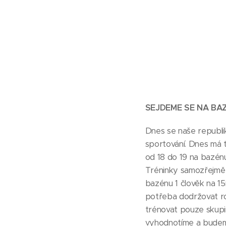
SEJDEME SE NA B
Dnes se naše republik
sportování. Dnes má t
od 18 do 19 na bazénu
Tréninky samozřejmě 
bazénu 1 člověk na 15
potřeba dodržovat r
trénovat pouze skupin
vyhodnotíme a budeme