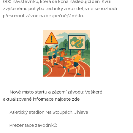
000 návštěvníků, která se koná následující den. Kvůli
zvýšenému pohybu techniky a vozidel jsme se rozhodli
přesunout závod na bezpečnější místo.
🆕 Nové místo startu a zázemí závodu: Veškeré
aktualizované informace najdete zde
👉 Atletický stadion Na Stoupách, Jihlava
📍 Prezentace závodníků: