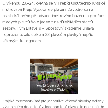
O víkendu 23.–24. května se v Třebíči uskutečnilo Krajské
mistrovství Kraje Vysočina v plavání. Závodilo se na
osmihdráhovém pětadvacetimetrovém bazénu a pro řadu
mladých plavců šlo o jeden z nejdůležitějších startů
sezony. Tým Elitavers – Sportovní akademie Jihlava
reprezentovalo celkem 33 plavců a plavkyň napříč
věkovými kategoriemi.
Tým Elitavers Jihlava na
bazénu v Třebíči
Krajské mistrovství má pro jednotlivé věkové skupiny odlišný
význam. Pro desetileté a jedenáctileté plavce je nominačním