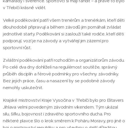
kamarády i svěřence. Sportovci si mají fandit – a právě to bylo
v Třebíči krásně vidět.
Velké poděkování patří všem trenérům a trenérkám, kteří děti
dlouhodobě připravují a během závodů jim pomáhali zvládat
jednotlivé starty. Poděkování si zaslouží také rodiče, kteří děti
podporují, vozí je na závody a vytvářejí jim zázemí pro
sportovní růst.
Zvláštní poděkování patří rozhodčím a organizátorům závodu.
Po celé dva dny dohlíželi na regulérnost soutěže, správný
průběh disciplín a férové podmínky pro všechny závodníky.
Bez jejich práce, času a nasazení by se podobné závody
nemohly uskutečnit.
Krajské mistrovství Kraje Vysočina v Třebíči bylo pro Elitavers
Jihlava velmi povedeným závodním víkendem. Tým ukázal
sílu, šířku, bojovnost i zdravého sportovního ducha. Pro
některé plavce šlo o krok směrem k Poháru Moravy, pro jiné o
boj o mistrovství republiky a pro všechny o další důležitou