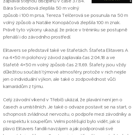
zaplaval stejnou disciplínu v čase 37,64.
Bára Svobodová zlepšila 50 m volný
způsob i 100 m prsa, Tereza Telčerová se posunula na 50 m
volný způsob a Natálie Konopáčová zlepšila 100 m znak.
Právě tyto výkony ukazují, že práce v tréninku se postupně
přenáší i do závodního prostředí.
Elitavers se představil také ve štafetách. Štafeta Elitavers A
na 4×50 m polohový závod zaplavala čas 2:04,18 a ve
štafetě 4×50 m volný způsob čas 2:11,69. Štafety jsou vždy
důležitou součástí týmové atmosféry, protože v nich nejde
jen o individuální výkon, ale také o zodpovědnost vůči
kamarádům z týmu.
Celý závodní víkend v Třebíči ukázal, že plavání není jen o
časech a umístěních. Je také o odvaze postavit se na start, o
schopnosti zvládnout nervozitu, o podpoře mezi závodníky a
o respektu k soupeřům. Velmi potěšující bylo vidět, jak si
plavci Elitavers fandili navzájem a jak podporovali své