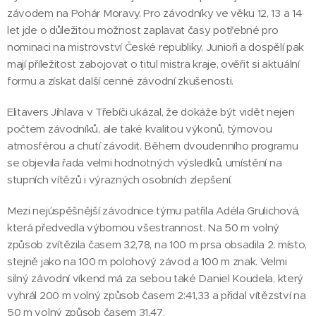
závodem na Pohár Moravy. Pro závodníky ve věku 12, 13 a 14
let jde o důležitou možnost zaplavat časy potřebné pro
nominaci na mistrovství České republiky. Junioři a dospělí pak
mají příležitost zabojovat o titul mistra kraje, ověřit si aktuální
formu a získat další cenné závodní zkušenosti.
Elitavers Jihlava v Třebíči ukázal, že dokáže být vidět nejen
počtem závodníků, ale také kvalitou výkonů, týmovou
atmosférou a chutí závodit. Během dvoudenního programu
se objevila řada velmi hodnotných výsledků, umístění na
stupních vítězů i výrazných osobních zlepšení.
Mezi nejúspěšnější závodnice týmu patřila Adéla Grulichová,
která předvedla výbornou všestrannost. Na 50 m volný
způsob zvítězila časem 32,78, na 100 m prsa obsadila 2. místo,
stejně jako na 100 m polohový závod a 100 m znak. Velmi
silný závodní víkend má za sebou také Daniel Koudela, který
vyhrál 200 m volný způsob časem 2:41,33 a přidal vítězství na
50 m volný způsob časem 31,47.