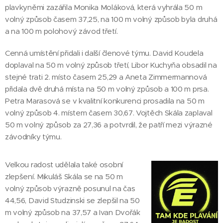
plavkyněmi zazářila Monika Moláková, která vyhrála 50 m
volný způsob časem 37,25, na 100 m volný způsob byla druhá
a na 100 m polohový závod třetí.
Cenná umístění přidali i další členové týmu. David Koudela
doplaval na 50 m volný způsob třetí, Libor Kuchyňa obsadil na
stejné trati 2. místo časem 25,29 a Aneta Zimmermannová
přidala dvě druhá místa na 50 m volný způsob a 100 m prsa.
Petra Marasová se v kvalitní konkurenci prosadila na 50 m
volný způsob 4. místem časem 30,67. Vojtěch Skála zaplaval
50 m volný způsob za 27,36 a potvrdil, že patří mezi výrazné
závodníky týmu.
Velkou radost udělala také osobní
zlepšení. Mikuláš Skála se na 50 m
volný způsob výrazně posunul na čas
44,56, David Studzinski se zlepšil na 50
m volný způsob na 37,57 a Ivan Dvořák