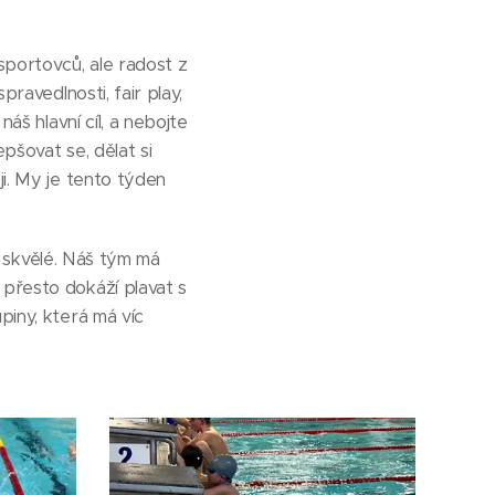
sportovců, ale radost z
pravedlnosti, fair play,
áš hlavní cíl, a nebojte
pšovat se, dělat si
ji. My je tento týden
je skvělé. Náš tým má
 přesto dokáží plavat s
piny, která má víc