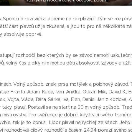
Náš tým pří focení během obědové pauzy
5. Společná rozcvička, a jdeme na rozplavání. Tým se rozpla
ětší část plavců už je zkušená, a jsou to pro ně několikáté z
dy absolvuje poprvé.
astupují rozhodčí, bez kterých by se závod nemohl uskutečnit
ůj volný čas a díky nim mohou děti absolvovat závody a užít
línách. Volný způsob, znak, prsa, motýlek a polohový závod. 
uje Franta, Adam, Kuba, Ivan, Anička, Oskar, Miki, David K., E
k, Vojta, Vláďa, Bára, Šárka, Iva, Elen, Daniel Jan z Kozlova, 
 taky plaval. Postavil se na start na 50 m volný způsob. Tradič
mistrovství. Pro svěřence je dobré, když vidí svého trenéra
chle, tak je to bonus. Libor plaval nejrychleji ze všech. Jeh
ví rozhodovali cílový rozhodčí a časem 24,94 porazil svého