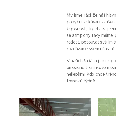
My jsme rádi, že náš hlav
pohybu, získávání zkušenos
bojovnosti, trpělivosti, k
se šampiony taky máme, pro
radost, posouvat své limi
rozdáváme všem účastníků
V našich řadách jsou i spor
omezené tréninkové možnos
nejlepšími. Kdo chce trén
tréninků týdně.