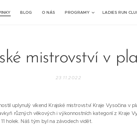
INKY
BLOG
O NÁS
PROGRAMY
LADIES RUN CLU
ské mistrovství v pl
23.11.2022
hostil uplynulý víkend Krajské mistrovství Kraje Vysočina v p
lavkyň různých věkových i výkonnostních kategorií z Kraje V
 11 holek. Náš tým byl na závodech vidět.