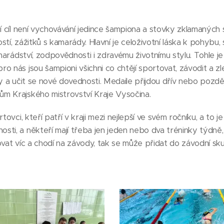
ní cíl není vychovávání jedince šampiona a stovky zklamaných 
tí, zážitků s kamarády. Hlavní je celoživotní láska k pohybu, s
amarádství, zodpovědnosti i zdravému životnímu stylu. Tohle je n
 nás jsou šampioni všichni co chtějí sportovat, závodit a zle
ty a učit se nové dovednosti. Medaile přijdou dřív nebo pozdě
m Krajského mistrovství Kraje Vysočina.
tovci, kteří patří v kraji mezi nejlepší ve svém ročníku, a to 
ti, a někteří mají třeba jen jeden nebo dva tréninky týdně,
ovat víc a chodí na závody, tak se může přidat do závodní sku