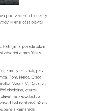
vává pod vedením trenérky
ávody. Menší část plavců
. Patří jim a pořadatelům
 si závodní atmosféru s
To je motýlek, znak, prsa
mča, Tom, Nelča, Eliška,
Amálka, Vašek V., David Z.,
ní disciplína, kterou
 plavat na závodech, a
o závod byl napínavý až do
 soupeře a kamaráda