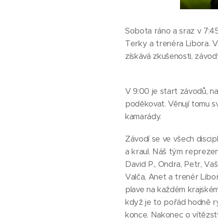
Sobota ráno a sraz v 7:4
Terky a trenéra Libora. V
získává zkušenosti, závo
V 9:00 je start závodů, n
poděkovat. Věnují tomu sv
kamarády.
Závodí se ve všech discip
a kraul. Náš tým reprezent
David P., Ondra, Petr, Vaše
Valča, Anet a trenér Libor
plave na každém krajském 
když je to pořád hodně ry
konce. Nakonec o vítězst