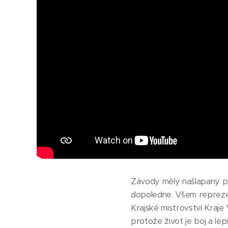
Závody měly našlapaný pr
dopoledne. Všem reprezen
Krajské mistrovství Kraje 
protože život je boj a lepš