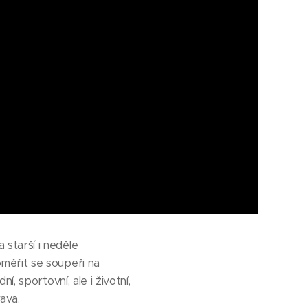
starší i neděle
měřit se soupeři na
, sportovní, ale i životní,
prava.