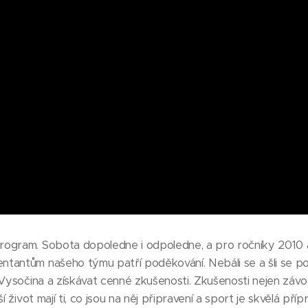
ogram. Sobota dopoledne i odpoledne, a pro ročníky 2010 a 
tantům našeho týmu patří poděkování. Nebáli se a šli se po
Vysočina a získávat cenné zkušenosti. Zkušenosti nejen závodní
í život mají ti, co jsou na něj připravení a sport je skvělá pří