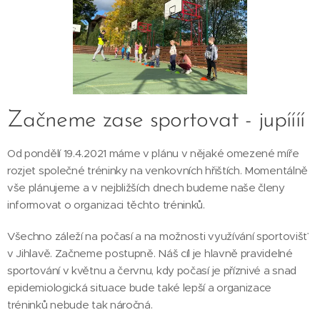
Začneme zase sportovat - jupíííí
Od pondělí 19.4.2021 máme v plánu v nějaké omezené míře
rozjet společné tréninky na venkovních hřištích. Momentálně
vše plánujeme a v nejbližších dnech budeme naše členy
informovat o organizaci těchto tréninků.
Všechno záleží na počasí a na možnosti využívání sportovišť
v Jihlavě. Začneme postupně. Náš cíl je hlavně pravidelné
sportování v květnu a červnu, kdy počasí je příznivé a snad
epidemiologická situace bude také lepší a organizace
tréninků nebude tak náročná.