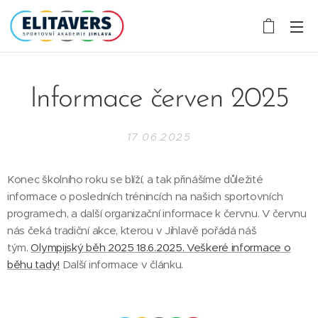
Informace červen 2025
17.06.2025
Konec školního roku se blíží, a tak přinášíme důležité
informace o posledních trénincích na našich sportovních
programech, a další organizační informace k červnu. V červnu
nás čeká tradiční akce, kterou v Jihlavě pořádá náš
tým.
Olympijský běh 2025 18.6.2025. Veškeré informace o
běhu tady!
Další informace v článku.