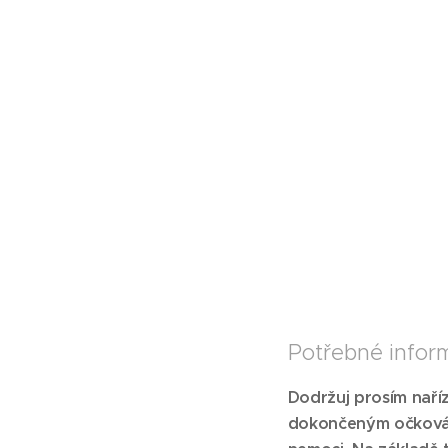
Potřebné infor
Dodržuj prosím naříz
dokončeným očkován