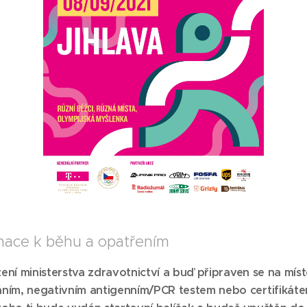
mace k běhu a opatřením
ení ministerstva zdravotnictví a buď připraven se na mís
ím, negativním antigenním/PCR testem nebo certifikáte