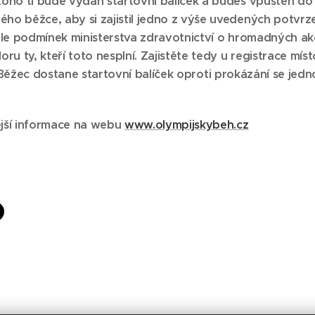
toho ti bude vydán startovní balíček a budeš vpuštěn do 
ho běžce, aby si zajistil jedno z výše uvedených potvrze
dle podmínek ministerstva zdravotnictví o hromadných ak
oru ty, kteří toto nesplní. Zajistěte tedy u registrace mí
Běžec dostane startovní balíček oproti prokázání se jedn
jší informace na webu
www.olympijskybeh.cz