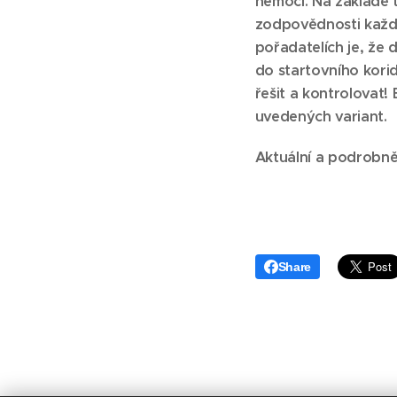
nemoci. Na základě 
zodpovědnosti každé
pořadatelích je, že 
do startovního korid
řešit a kontrolovat!
uvedených variant.
Aktuální a podrobně
Share