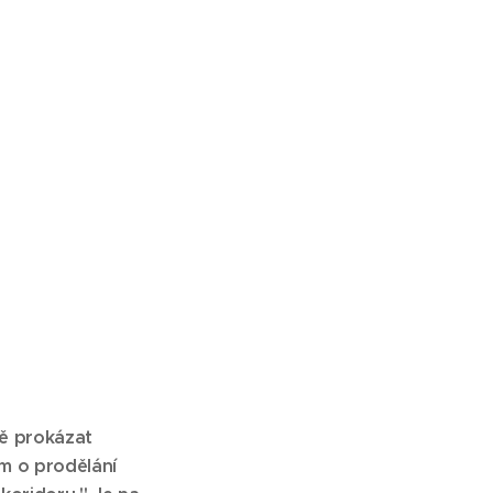
tě prokázat
m o prodělání