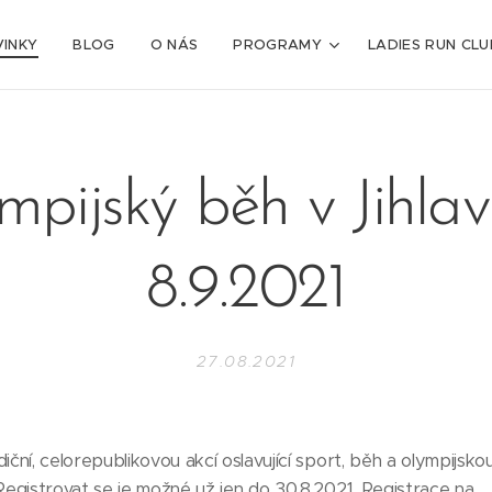
INKY
BLOG
O NÁS
PROGRAMY
LADIES RUN CLU
mpijský běh v Jihlav
8.9.2021
27.08.2021
iční, celorepublikovou akcí oslavující sport, běh a olympijskou
 Registrovat se je možné už jen do 30.8.2021. Registrace na