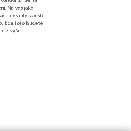
koridoru." Je na
ní. Na vás jako
cích nesmíte vpustit
sto, kde toto budete
ou z výše