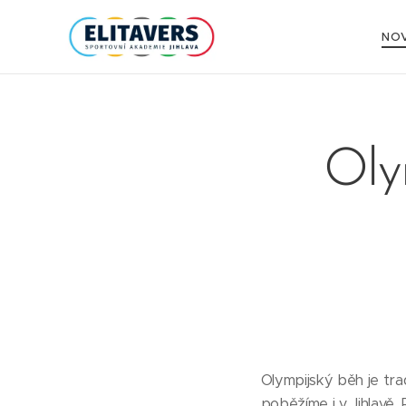
NOV
Oly
Olympijský běh je trad
poběžíme i v Jihlavě.