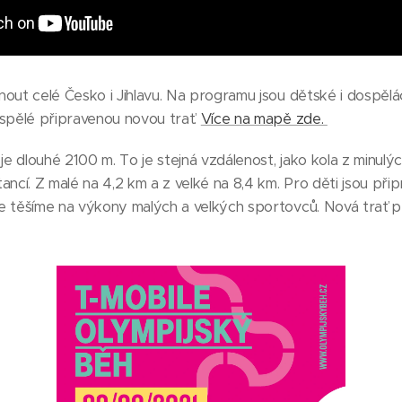
out celé Česko i Jihlavu. Na programu jsou dětské i dospěl
pělé připravenou novou trať.
Více na mapě zde.
je dlouhé 2100 m. To je stejná vzdálenost, jako kola z minulých
ancí. Z malé na 4,2 km a z velké na 8,4 km. Pro děti jsou př
e těšíme na výkony malých a velkých sportovců. Nová trať p