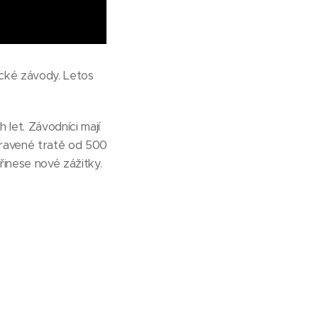
ácké závody. Letos
 let. Závodníci mají
ipravené tratě od 500
řinese nové zážitky.