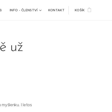
B
INFO - ČLENSTVÍ
KONTAKT
KOŠÍK
ě už
 myšlenku. I letos