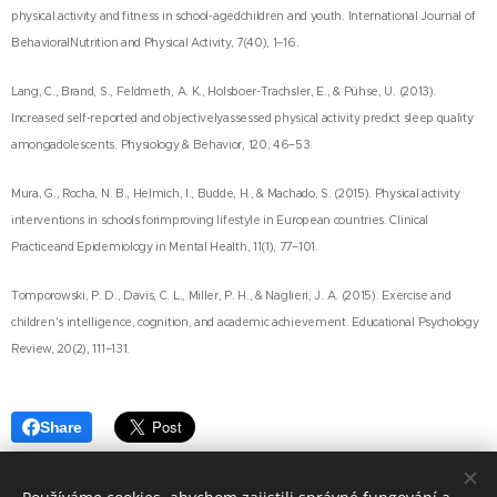
physical activity and fitness in school-agedchildren and youth. International Journal of
BehavioralNutrition and Physical Activity, 7(40), 1–16.
Lang, C., Brand, S., Feldmeth, A. K., Holsboer-Trachsler, E., & Pühse, U. (2013).
Increased self-reported and objectivelyassessed physical activity predict sleep quality
amongadolescents. Physiology & Behavior, 120, 46–53.
Mura, G., Rocha, N. B., Helmich, I., Budde, H., & Machado, S. (2015). Physical activity
interventions in schools forimproving lifestyle in European countries. Clinical
Practiceand Epidemiology in Mental Health, 11(1), 77–101.
Tomporowski, P. D., Davis, C. L., Miller, P. H., & Naglieri, J. A. (2015). Exercise and
children's intelligence, cognition, and academic achievement. Educational Psychology
Review, 20(2), 111–131.
Share