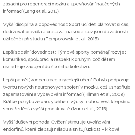
zásadní pro regeneraci mozku a upevňování naučených
informací (Lang et al., 2013).
Vyšší disciplína a odpovědnost: Sport učí děti plánovat si čas,
dodržovat pravidla a pracovat na sobě, což jsou dovednosti
užitečné i při studiu (Tomporowski et al., 2015).
Lepší sociální dovednosti: Týmové sporty pomáhají rozvíjet
komunikaci, spolupráci a respekt k druhým, což dětem
usnadňuje zapojení do školního kolektivu.
Lepší paměť, koncentrace a rychlejší učení: Pohyb podporuje
tvorbu nových neuronových spojení v mozku, což usnadňuje
zapamatování a vybavování informací (Hillman et al., 2009).
Krátké pohybové pauzy během výuky mohou vést k lepšímu
soustředění a vyšší produktivitě (Mura et al., 2015).
Vyšší duševní pohoda: Cvičení stimuluje uvolňování
endorfinů, které zlepšují náladu a snižují úzkost – klíčové