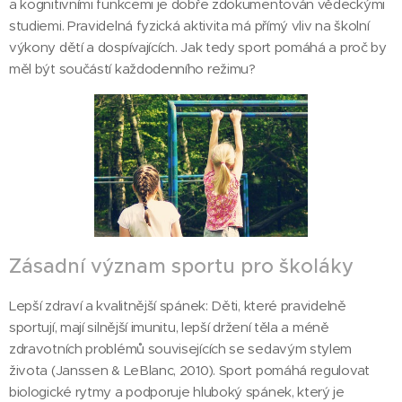
a kognitivními funkcemi je dobře zdokumentován vědeckými
studiemi. Pravidelná fyzická aktivita má přímý vliv na školní
výkony dětí a dospívajících. Jak tedy sport pomáhá a proč by
měl být součástí každodenního režimu?
Zásadní význam sportu pro školáky
Lepší zdraví a kvalitnější spánek: Děti, které pravidelně
sportují, mají silnější imunitu, lepší držení těla a méně
zdravotních problémů souvisejících se sedavým stylem
života (Janssen & LeBlanc, 2010). Sport pomáhá regulovat
biologické rytmy a podporuje hluboký spánek, který je