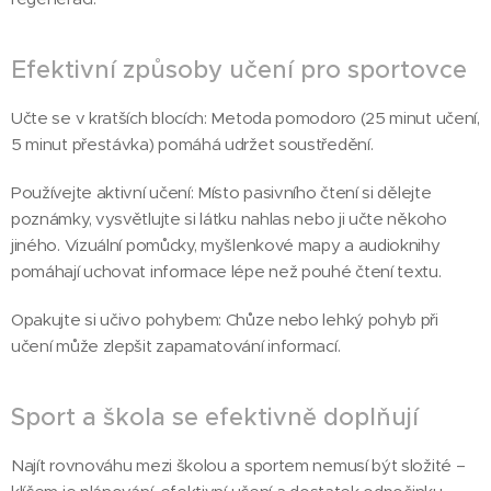
Efektivní způsoby učení pro sportovce
Učte se v kratších blocích: Metoda pomodoro (25 minut učení,
5 minut přestávka) pomáhá udržet soustředění.
Používejte aktivní učení: Místo pasivního čtení si dělejte
poznámky, vysvětlujte si látku nahlas nebo ji učte někoho
jiného. Vizuální pomůcky, myšlenkové mapy a audioknihy
pomáhají uchovat informace lépe než pouhé čtení textu.
Opakujte si učivo pohybem: Chůze nebo lehký pohyb při
učení může zlepšit zapamatování informací.
Sport a škola se efektivně doplňují
Najít rovnováhu mezi školou a sportem nemusí být složité –