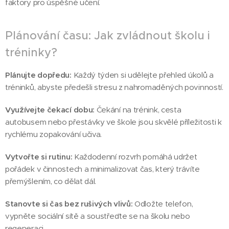
faktory pro úspěšné učení.
Plánování času: Jak zvládnout školu i
tréninky?
Plánujte dopředu:
Každý týden si udělejte přehled úkolů a
tréninků, abyste předešli stresu z nahromaděných povinností.
Využívejte čekací dobu:
Čekání na trénink, cesta
autobusem nebo přestávky ve škole jsou skvělé příležitosti k
rychlému zopakování učiva.
Vytvořte si rutinu:
Každodenní rozvrh pomáhá udržet
pořádek v činnostech a minimalizovat čas, který trávíte
přemýšlením, co dělat dál.
Stanovte si čas bez rušivých vlivů:
Odložte telefon,
vypněte sociální sítě a soustřeďte se na školu nebo
regeneraci.