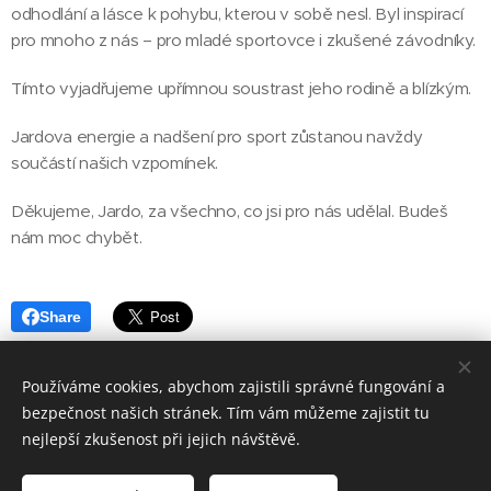
odhodlání a lásce k pohybu, kterou v sobě nesl. Byl inspirací
pro mnoho z nás – pro mladé sportovce i zkušené závodníky.
Tímto vyjadřujeme upřímnou soustrast jeho rodině a blízkým.
Jardova energie a nadšení pro sport zůstanou navždy
součástí našich vzpomínek.
Děkujeme, Jardo, za všechno, co jsi pro nás udělal. Budeš
nám moc chybět.
Share
Používáme cookies, abychom zajistili správné fungování a
bezpečnost našich stránek. Tím vám můžeme zajistit tu
nejlepší zkušenost při jejich návštěvě.
© 2020
Elitavers - Sportovní akademie Jihlava
, z.s
.
Všechna
práva vyhrazena.