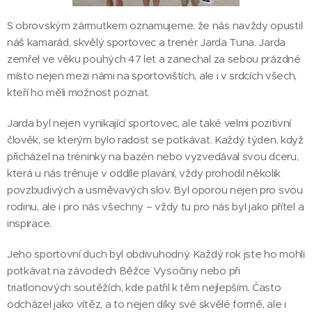
S obrovským zármutkem oznamujeme, že nás navždy opustil
náš kamarád, skvělý sportovec a trenér Jarda Tuna. Jarda
zemřel ve věku pouhých 47 let a zanechal za sebou prázdné
místo nejen mezi námi na sportovištích, ale i v srdcích všech,
kteří ho měli možnost poznat.
Jarda byl nejen vynikající sportovec, ale také velmi pozitivní
člověk, se kterým bylo radost se potkávat. Každý týden, když
přicházel na tréninky na bazén nebo vyzvedával svou dceru,
která u nás trénuje v oddíle plavání, vždy prohodil několik
povzbudivých a usměvavých slov. Byl oporou nejen pro svou
rodinu, ale i pro nás všechny – vždy tu pro nás byl jako přítel a
inspirace.
Jeho sportovní duch byl obdivuhodný. Každý rok jste ho mohli
potkávat na závodech Běžce Vysočiny nebo při
triatlonových soutěžích, kde patřil k těm nejlepším. Často
odcházel jako vítěz, a to nejen díky své skvělé formě, ale i