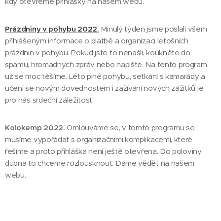
kdy otevřeme přihlášky na našem webu.
Prázdniny v pohybu 2022.
Minulý týden jsme poslali všem
přihlášeným informace o platbě a organizaci letošních
prázdnin v pohybu. Pokud jste to nenašli, koukněte do
spamu, hromadných zpráv nebo napište. Na tento program
už se moc těšíme. Léto plné pohybu, setkání s kamarády a
učení se novým dovednostem i zažívání nových zážitků je
pro nás srdeční záležitost.
Kolokemp 2022.
Omlouváme se, v tomto programu se
musíme vypořádat s organizačními komplikacemi, které
řešíme a proto přihláška není ještě otevřena. Do poloviny
dubna to chceme rozlousknout. Dáme vědět na našem
webu.