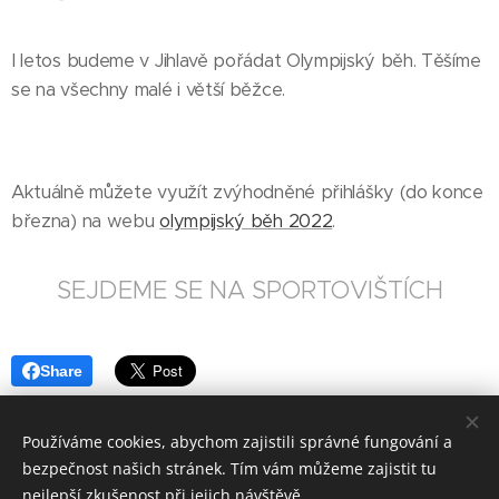
I letos budeme v Jihlavě pořádat Olympijský běh. Těšíme
se na všechny malé i větší běžce.
Aktuálně můžete využít zvýhodněné přihlášky (do konce
března) na webu
olympijský běh 2022
.
SEJDEME SE NA SPORTOVIŠTÍCH
Share
Používáme cookies, abychom zajistili správné fungování a
bezpečnost našich stránek. Tím vám můžeme zajistit tu
nejlepší zkušenost při jejich návštěvě.