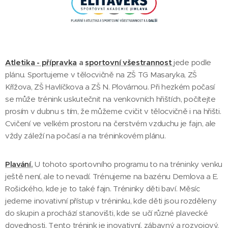
Atletika - přípravka
a
sportovní všestrannost
jede podle
plánu. Sportujeme v tělocvičně na ZŠ TG Masaryka, ZŠ
Křížova, ZŠ Havlíčkova a ZŠ N. Plovárnou. Při hezkém počasí
se může trénink uskutečnit na venkovních hřištích, počítejte
prosím v dubnu s tím, že můžeme cvičit v tělocvičně i na hřišti.
Cvičení ve velkém prostoru na čerstvém vzduchu je fajn, ale
vždy záleží na počasí a na tréninkovém plánu.
Plavání.
U tohoto sportovního programu to na tréninky venku
ještě není, ale to nevadí. Trénujeme na bazénu Demlova a E.
Rošického, kde je to také fajn. Tréninky děti baví. Měsíc
jedeme inovativní přístup v tréninku, kde děti jsou rozděleny
do skupin a prochází stanovišti, kde se učí různé plavecké
dovednosti. Tento trénink je inovativní, zábavný a rozvojový.