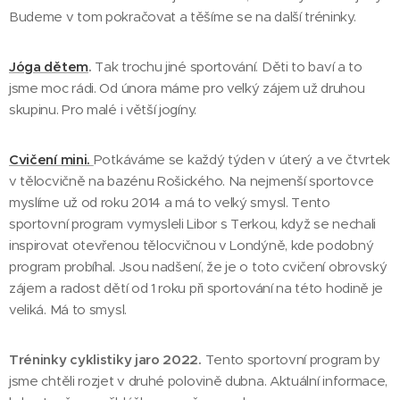
Budeme v tom pokračovat a těšíme se na další tréninky.
Jóga dětem
.
Tak trochu jiné sportování. Děti to baví a to
jsme moc rádi. Od února máme pro velký zájem už druhou
skupinu. Pro malé i větší jogíny.
Cvičení mini.
Potkáváme se každý týden v úterý a ve čtvrtek
v tělocvičně na bazénu Rošického. Na nejmenší sportovce
myslíme už od roku 2014 a má to velký smysl. Tento
sportovní program vymysleli Libor s Terkou, když se nechali
inspirovat otevřenou tělocvičnou v Londýně, kde podobný
program probíhal. Jsou nadšení, že je o toto cvičení obrovský
zájem a radost dětí od 1 roku při sportování na této hodině je
veliká. Má to smysl.
Tréninky cyklistiky jaro 2022.
Tento sportovní program by
jsme chtěli rozjet v druhé polovině dubna. Aktuální informace,